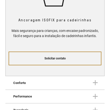
Ancoragem ISOFIX para cadeirinhas
Mais segurança para crianças, com encaixe padronizado,
fácil e seguro para a instalação de cadeirinhas infantis.
Solicitar contato
Conforto
Performance
CONFORTO
Onde design e conforto se