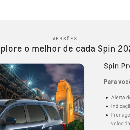
VERSÕES
plore o melhor de cada Spin 2
Spin P
Para você
Alerta d
Indicaçã
Frenage
velocid