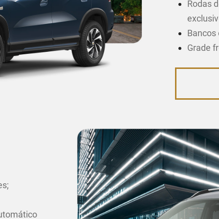
Rodas d
exclusiv
Bancos 
Grade f
es;
utomático