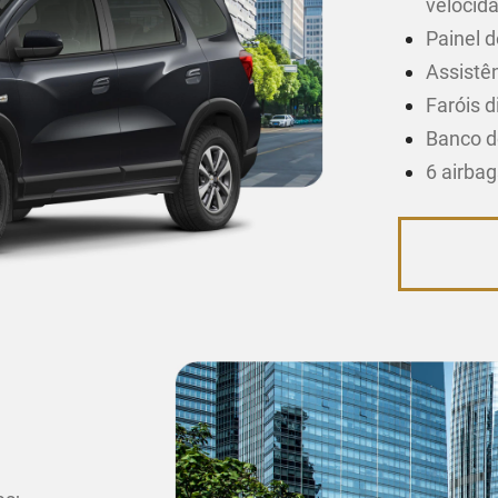
velocid
Painel d
Assistên
Faróis d
Banco d
6 airba