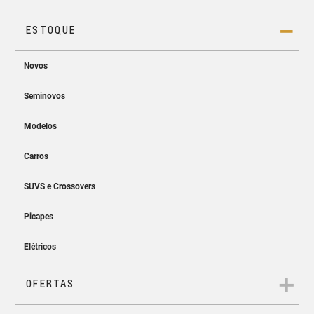
Projeção sem fio
Easy Entry & Easy Start
Projete a tela do seu smartphone no MyLink sem os cabos.
Entre, ligue e siga. Sem precisar
tirar a chave do bolso!
App myChevrolet
Controle e monitore as informações do seu Chevrolet direto
do seu celular.
Ar-condicionado
digital automático
Temperatura ideal a bordo em
todos os caminhos.