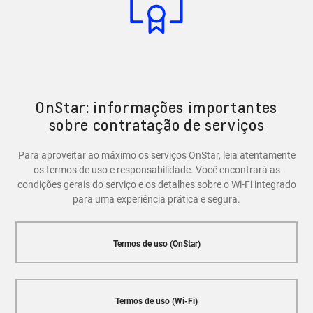
recursos de segurança, como a capacidade de bloquear
e desbloquear as portas do veículo, localizar o carro em
caso de roubo e entrar em contato com a Central
OnStar em caso de emergência.
OnStar: informações importantes
sobre contratação de serviços
Para aproveitar ao máximo os serviços OnStar, leia atentamente
os termos de uso e responsabilidade. Você encontrará as
condições gerais do serviço e os detalhes sobre o Wi-Fi integrado
para uma experiência prática e segura.
Termos de uso (OnStar)
Termos de uso (Wi-Fi)