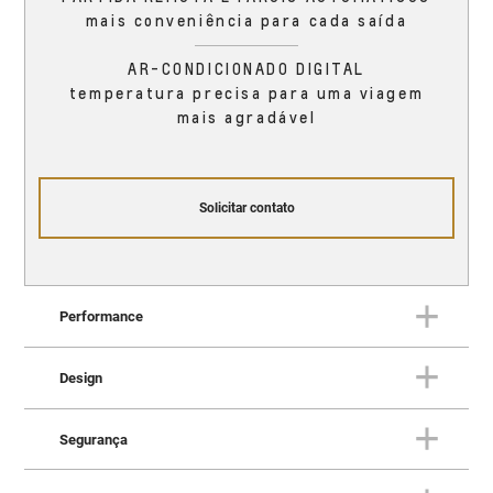
mais conveniência para cada saída
AR-CONDICIONADO DIGITAL
temperatura precisa para uma viagem
mais agradável
Solicitar contato
Performance
Design
PERFORMANCE
O Trailblazer oferece
Segurança
performance que supera
DESIGN
Impressione por onde quer que